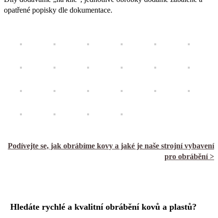
opatřené popisky dle dokumentace.
Podívejte se, jak obrábíme kovy a jaké je naše strojní vybavení
pro obrábění >
Hledáte rychlé a kvalitní obrábění kovů a plastů?