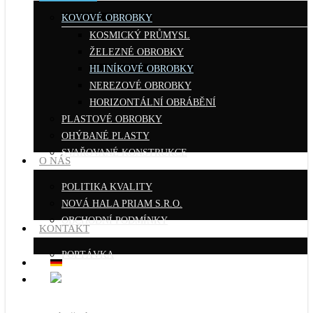
KOVOVÉ OBROBKY
KOSMICKÝ PRŮMYSL
ŽELEZNÉ OBROBKY
HLINÍKOVÉ OBROBKY
NEREZOVÉ OBROBKY
HORIZONTÁLNÍ OBRÁBĚNÍ
PLASTOVÉ OBROBKY
OHÝBANÉ PLASTY
SVAŘOVANÉ KONSTRUKCE
O NÁS
POLITIKA KVALITY
NOVÁ HALA PRIAM S.R.O.
OBCHODNÍ PODMÍNKY
KONTAKT
POPTÁVKA