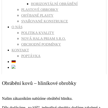
HORIZONTÁLNÍ OBRÁBĚNÍ
PLASTOVÉ OBROBKY
OHÝBANÉ PLASTY
SVAŘOVANÉ KONSTRUKCE
O NÁS
POLITIKA KVALITY
NOVÁ HALA PRIAM S.R.O.
OBCHODNÍ PODMÍNKY
KONTAKT
POPTÁVKA
Obrábění kovů – hliníkové obrobky
Našim zákazníkům nabízíme obrábění hliníku.
Díly dodáváme „na klíč“, jednotlivé obrobky dodáme zabalené a